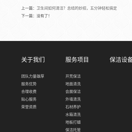
上一篇：
卫生间如何清洁？总结的妙招，五分钟轻松搞定
下一篇：没有了！
关于我们
服务项目
保洁设
团队力量雄厚
开荒保洁
服务优势
地面清洗
合理收费
会展保洁
贴心服务
外墙清洗
荣誉资质
石材养护
水箱清洗
地板打蜡
保洁托管